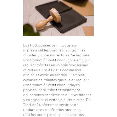
Las traducciones certificadas son
imprescindibles para realizar trámites
oficiales y gubernamentales. Se requiere
una traducción certificada, por ejemplo, al
realizar trámites en un país cuyo idioma
oficial es el inglés y sus documentos
originales están en español. Ejemplos
comunes de trámites que suelen requerir
una traducción certificada incluyen
papeleo legal, trámites migratorios,
aplicaciones académicas a universidades
y colegios en el extranjero, entre otros. En
Traduce24 ofrecemos servicios de
traducciones certificadas precisas y
rápidas para que complete todos sus