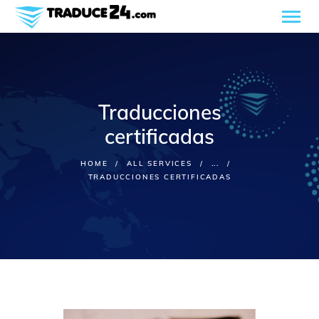
Traducciones
Inicio
Nosotros
certificadas
Servicios
HOME
ALL SERVICES
...
Industrias
TRADUCCIONES CERTIFICADAS
Cotice gratis
Blog
Contacto
Español