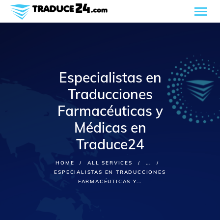
Especialistas en
Inicio
Nosotros
Traducciones
Servicios
Farmacéuticas y
Industrias
Médicas en
Cotice gratis
Traduce24
Blog
Contacto
HOME
ALL SERVICES
...
Español
ESPECIALISTAS EN TRADUCCIONES
FARMACÉUTICAS Y...