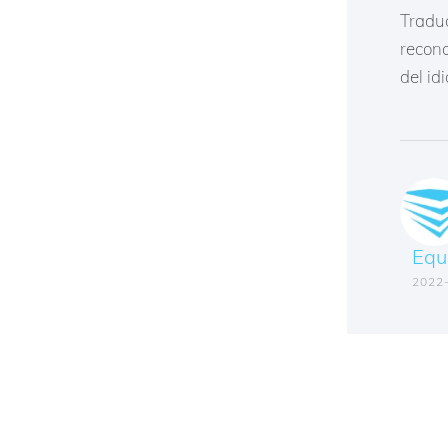
Traduc
recono
del i
Equ
2022