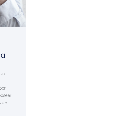
ia
 Un
por
poseer
s de