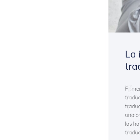
La 
tra
Primer
traduc
traduc
una o
las ha
traduc