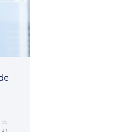
 de
 del
, un