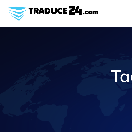
Inicio
Nosotros
Servicios
Industrias
Cotice gratis
Ta
Blog
Contacto
Español