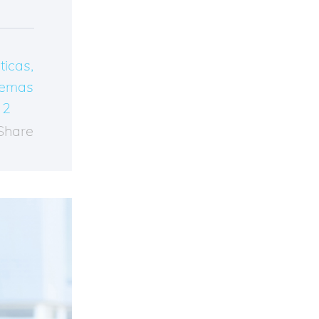
ticas
,
emas
2
Share