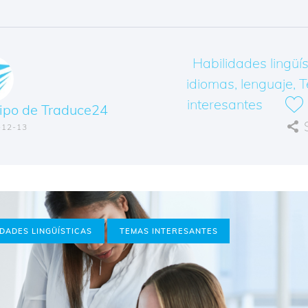
Habilidades lingüís
idiomas
,
lenguaje
,
T
interesantes
ipo de Traduce24
-12-13
IDADES LINGÜÍSTICAS
TEMAS INTERESANTES