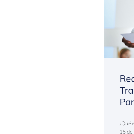
Req
Tra
Pa
¿Qué e
15 de 