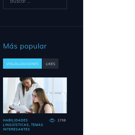
Más popular
VISUALIZACIONES
LIKES
HABILIDADES
1708
LINGÜÍSTICAS
,
TEMAS
INTERESANTES