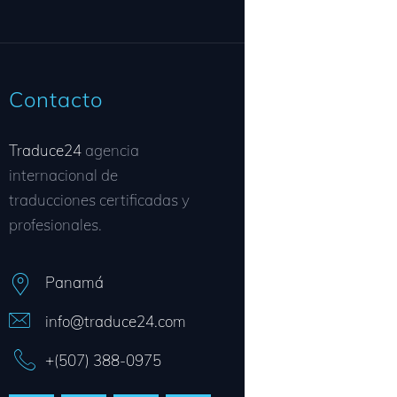
Contacto
Traduce24
agencia
internacional de
traducciones certificadas y
profesionales.
Panamá
info@traduce24.com
+(507) 388-0975