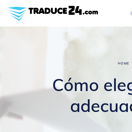
Inicio
Nosotros
Servicios
Industrias
HOME
Cotice gratis
Cómo elegi
Blog
adecuad
Contacto
Español