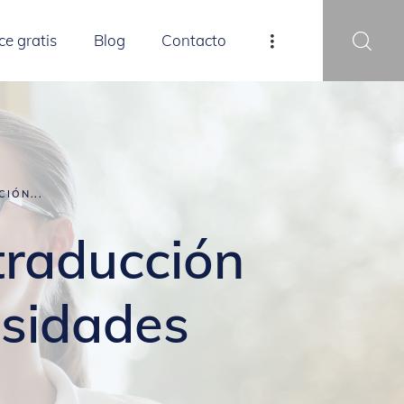
ce gratis
Blog
Contacto
IÓN...
 traducción
esidades