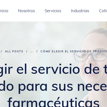
Inicio
Nosotros
Servicios
Industrias
Coti
ALL POSTS
...
CÓMO ELEGIR EL SERVICIO DE TRADUCC
r el servicio de
o para sus nec
farmacéuticas